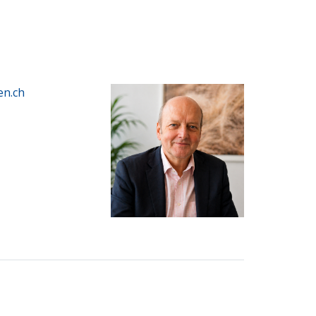
en.ch