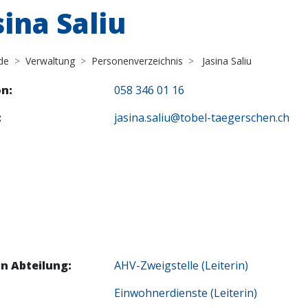
sina Saliu
de
Verwaltung
Personenverzeichnis
Jasina Saliu
n:
058 346 01 16
:
jasina.saliu@tobel-taegerschen.ch
in Abteilung:
AHV-Zweigstelle (Leiterin)
Einwohnerdienste (Leiterin)