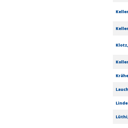
Kelle
Kelle
Klotz
Kolle
Kräh
Lauch
Linde
Lüthi