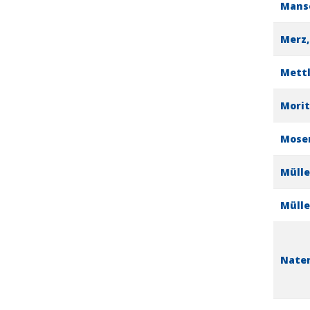
Manse
Merz,
Mettl
Morit
Moser
Mülle
Mülle
Nater