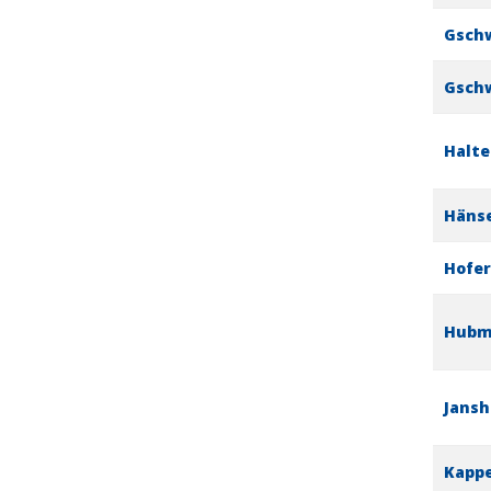
Gschw
Gsch
Halte
Hänse
Hofer
Hubma
Jansh
Kappe